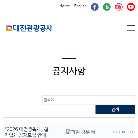
본문내용 바로가기
보조메뉴 바로가기
주메뉴 바로가기
Home
English
메
뉴
열
기
공지사항
「2026 대전빵축제」 참
2026-08-03
가업체 공개모집 안내